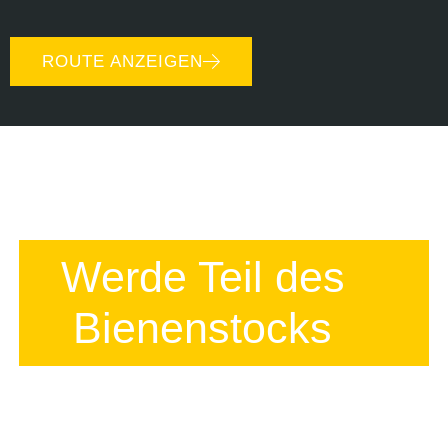
Karte
laden
ROUTE ANZEIGEN
Google
Maps immer
entsperren
Werde Teil des
Bienenstocks