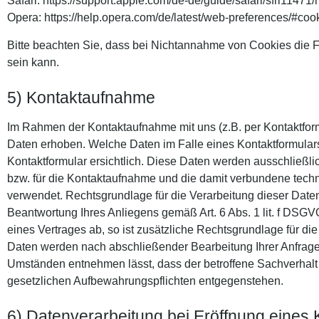
Safari: https://support.apple.com/de-de/guide/safari/sfri11471
Opera: https://help.opera.com/de/latest/web-preferences/#coo
Bitte beachten Sie, dass bei Nichtannahme von Cookies die F
sein kann.
5) Kontaktaufnahme
Im Rahmen der Kontaktaufnahme mit uns (z.B. per Kontaktfo
Daten erhoben. Welche Daten im Falle eines Kontaktformular
Kontaktformular ersichtlich. Diese Daten werden ausschließl
bzw. für die Kontaktaufnahme und die damit verbundene techn
verwendet. Rechtsgrundlage für die Verarbeitung dieser Daten 
Beantwortung Ihres Anliegens gemäß Art. 6 Abs. 1 lit. f DSGVO
eines Vertrages ab, so ist zusätzliche Rechtsgrundlage für die 
Daten werden nach abschließender Bearbeitung Ihrer Anfrage g
Umständen entnehmen lässt, dass der betroffene Sachverhalt 
gesetzlichen Aufbewahrungspflichten entgegenstehen.
6) Datenverarbeitung bei Eröffnung eines