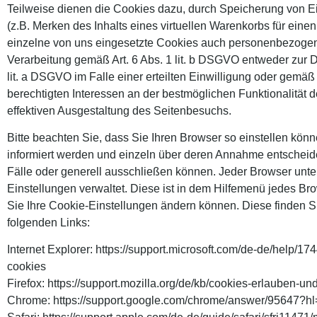
Teilweise dienen die Cookies dazu, durch Speicherung von E
(z.B. Merken des Inhalts eines virtuellen Warenkorbs für eine
einzelne von uns eingesetzte Cookies auch personenbezogene 
Verarbeitung gemäß Art. 6 Abs. 1 lit. b DSGVO entweder zur D
lit. a DSGVO im Falle einer erteilten Einwilligung oder gemäß
berechtigten Interessen an der bestmöglichen Funktionalität
effektiven Ausgestaltung des Seitenbesuchs.
Bitte beachten Sie, dass Sie Ihren Browser so einstellen kön
informiert werden und einzeln über deren Annahme entschei
Fälle oder generell ausschließen können. Jeder Browser unters
Einstellungen verwaltet. Diese ist in dem Hilfemenü jedes Br
Sie Ihre Cookie-Einstellungen ändern können. Diese finden Si
folgenden Links:
Internet Explorer: https://support.microsoft.com/de-de/help/1
cookies
Firefox: https://support.mozilla.org/de/kb/cookies-erlauben-u
Chrome: https://support.google.com/chrome/answer/95647?h