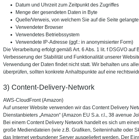
Datum und Uhrzeit zum Zeitpunkt des Zugriffes
Menge der gesendeten Daten in Byte
Quelle/Verweis, von welchem Sie auf die Seite gelangt
Verwendeter Browser
Verwendetes Betriebssystem
Verwendete IP-Adresse (ggf.: in anonymisierter Form)
Die Verarbeitung erfolgt gemäß Art. 6 Abs. 1 lit. f DSGVO auf
Verbesserung der Stabilität und Funktionalität unserer Websi
Verwendung der Daten findet nicht statt. Wir behalten uns alle
überprüfen, sollten konkrete Anhaltspunkte auf eine rechtswi
3) Content-Delivery-Network
AWS-CloudFront (Amazon)
Auf unserer Website verwenden wir das Content Delivery Ne
Dienstanbieters „Amazon“ (Amazon EU S.a. r.l., 38 avenue J
Bei einem Content Delivery Network handelt es sich um einen
große Mediendateien (wie z.B. Grafiken, Seiteninhalte oder Skr
das Internet verbundener Server ausgeliefert werden. Der Ei